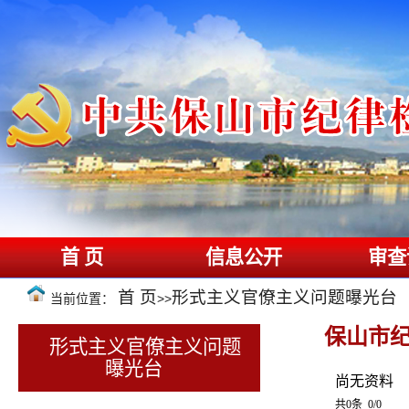
首 页
信息公开
审查
首 页
形式主义官僚主义问题曝光台
当前位置：
>>
保山市
形式主义官僚主义问题
曝光台
尚无资料
共0条 0/0