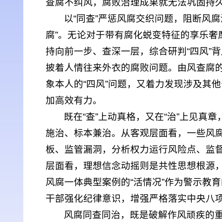
查腐不纠风，腐败治理成果就无法巩固持
以“同查”严惩风腐交织问题，阻断风
腐”。无论对于带有腐化蜕变特征的享乐奢
持向前一步、查深一层，综合研判“四风”背
披着人情往来外衣的腐败问题。由风查腐
象本人的“四风”问题，又着力发现涉及其
加高效有力。
既在“查”上动真格，又在“治”上见
施治、标本兼治。从客观层面看，一些风
板、监管漏洞，分析权力运行风险点、监
层面看，理想信念动摇则是共性思想根源，
风腐一体典型案例的“活情况”作为警示教
干部强化纪律意识，增强严格落实中央八
风腐同查同治，既是破解作风顽疾的