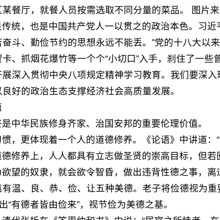
某餐厅，就餐人员按需选取不同分量的菜品。 图片
良传统，也是中国共产党人一以贯之的政治本色。习近
苦奋斗、勤俭节约的思想永远不能丢。”党的十八大以
卡、抓烟花爆竹等一个个“小切口”入手，刹住了一些
开展深入贯彻中央八项规定精神学习教育。我们要深入
以良好的政治生态支撑经济社会高质量发展。
蕴
终是中华民族修身齐家、治国安邦的重要伦理价值。
习惯，更体现着一个人的道德修养。《论语》中讲道：
在道德修养上，人人都具有立志做圣贤的崇高目标，但
成为欲望的奴隶，就会欲令智昏，做出违背性德之事，
具有温、良、恭、俭、让五种美德。老子将俭德视为重
出“有德者皆由俭来”，视节俭为美德之基。