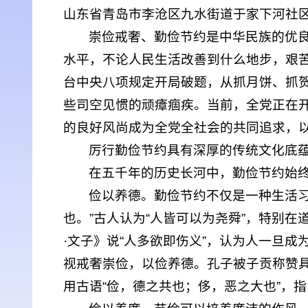
山东省青岛市李沧区九水街道于家下河社区
崇俭戒奢、勤俭节约是中华民族的优
水平，不论人民生活改善到什么地步，艰
台中央八项规定开局破题，从抓月饼、抓贺
些司空见惯的顽瘴痼疾。当前，全党正在
的良好风尚成为全党全社会的共同追求，
厉行勤俭节约具有深厚的传统文化底
在五千年的历史长河中，勤俭节约始
俭以养德。勤俭节约不仅是一种生活
也。”古人认为“人皆可以为尧舜”，特别
·文子》说“人多欲即伤义”，认为人一旦
视戒奢崇俭，以俭养德。孔子被子贡称赞
用古语“俭，德之共也；侈，恶之大也”，指