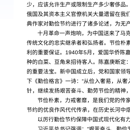
少，应该允许生产或限制生产多少奢侈品。
俄国及其资本主义官僚机关大量遗留在我
典作家对勤俭节约进行了诸多论述，为无
十月革命一声炮响，为中国送来了马
传统文化的忠实继承者和弘扬者。节俭朴
利的重要保证。1940年5月，爱国华侨
种的白菜、豆角来招待客人。陈嘉庚断定：
的重要法宝。新中国成立后，党和国家领导
下《勤俭格言》一诗：“从俭入奢易，从奢
针，继续发扬艰苦奋斗、勤劳节俭的精神
节俭朴素，力戒奢靡，是我们党的传家
节约的优良作风代代传承，在历史长河中
以厉行勤俭节约保障中国式现代化有
习近平总书记强调：“艰苦奋斗、勤俭