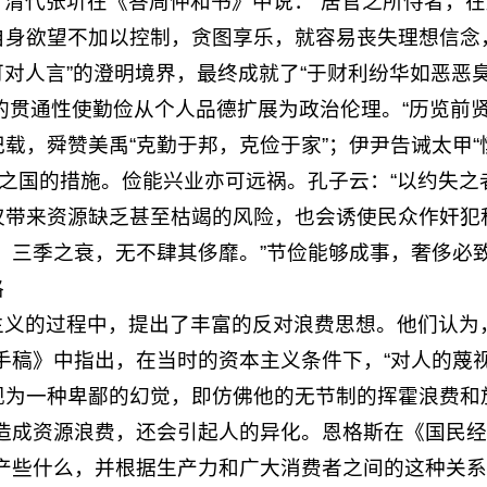
清代张圻在《答周仲和书》中说：“居官之所恃者，在
自身欲望不加以控制，贪图享乐，就容易丧失理想信念
可对人言”的澄明境界，最终成就了“于财利纷华如恶恶
国”的贯通性使勤俭从个人品德扩展为政治伦理。“历览前
载，舜赞美禹“克勤于邦，克俭于家”；伊尹告诫太甲“
乘之国的措施。俭能兴业亦可远祸。孔子云：“以约失之
仅带来资源缺乏甚至枯竭的风险，也会诱使民众作奸犯
；三季之衰，无不肆其侈靡。”节俭能够成事，奢侈必
格
主义的过程中，提出了丰富的反对浪费思想。他们认为
学手稿》中指出，在当时的资本主义条件下，“对人的
现为一种卑鄙的幻觉，即仿佛他的无节制的挥霍浪费和
既造成资源浪费，还会引起人的异化。恩格斯在《国民
生产些什么，并根据生产力和广大消费者之间的这种关