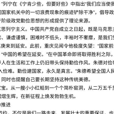
”列宁在《宁肯少些，但要好些》中指出“我们应当使
们国家机关中的一切浪费现象的痕迹铲除干净”，倡导
产阶级政党勤俭思想的形成提供了理论来源。
克思列宁主义。中国共产党自成立之日起，既是马克思
素、谦虚谨慎，困难时不低头，丰裕时不奢靡，是我们
陈嘉庚来到延安。此前，重庆见闻令他极度失望：“国家
“中国的希望在延安。”在中国革命即将取得胜利之际，
人在生活和工作上仍旧带头保持勤俭作风。朱德对俭奢关
入俭难。勤俭建国家，永久是真言。”朱德希望全国人
，同时也提醒自己要长期坚持这种传统美德。
宝。从一艘小小红船到一个个简朴窑洞，从二万五千里
熠熠生辉，在新征程上焕发勃勃生机。
力推进
节约，不仅是我们一路走来、发展壮大的重要保证，也