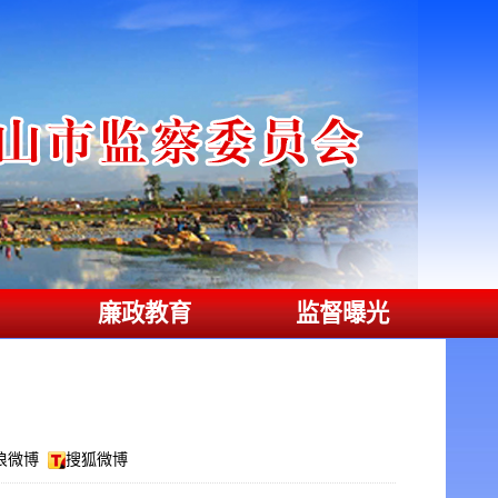
廉政教育
监督曝光
浪微博
搜狐微博