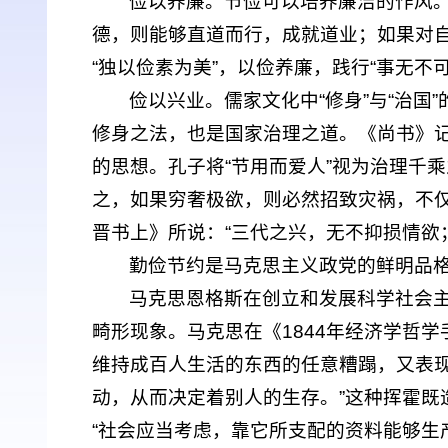
俭以养廉。节俭可以培养廉洁的作风。
德，则能够直道而行，成就道业；如果对
“独以俭素为美”，以俭养廉，践行“事无不
俭以兴业。儒家文化中“修身”与“治
修身之法，也是国家治理之道。《尚书》记
的思想。孔子将“节用而爱人”视为治理千
之，如果穷奢极欲，则必然招致灾祸，不
晋书上》所说：“三代之兴，无不抑损情欲
勤俭节约是马克思主义政党的鲜明品
马克思恩格斯在创立和发展科学社会
畸形现象。马克思在《1844年经济学哲
维持成百人生活的东西的任意糟蹋，又表
动，从而决定着别人的生存。”这种挥霍
“社会应当考虑，靠它所支配的资料能够