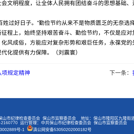
社会文明程度，让全体人民拥有团结奋斗的思想基础、
百姓过好日子。”勤俭节约从来不是物质匮乏的无奈选
新征程上，始终坚持艰苦奋斗、勤俭节约，不仅是应对
、化风成俗，方能应对复杂形势和艰巨任务，永葆党的
现代化提供有力保障。（刘震寰）
八项规定精神
下一条：
保山市纪律检查委员会 保山市监察委员会 地址：保山市隆阳区九隆街
5-2160770 运行管理：中共保山市纪律检查委员会 保山市监察委员会
3002889号-1
滇公网安备53050202000182号