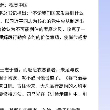
来源：视觉中国
平总书记指出：“不论我们国家发展到什么
来，以习近平同志为核心的党中央从制定出
曾被认为不可能刹住的奢靡之风，攻克了一
理解厉行勤俭节约的价值意蕴，使尚俭戒奢
“士志于道，而耻恶衣恶食者，未足与议
若囿于物欲，就不必同他谈道了。《群书治要
离道日远。古往今来，大凡品行高尚的人均重
要修持方法。司马光在《训俭示康》中，引