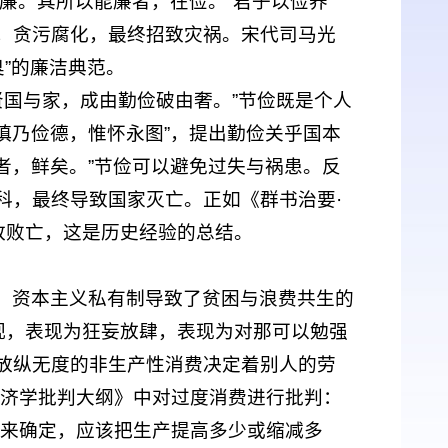
廉。其所以能廉者，在俭。”君子以俭养
，贪污腐化，最终招致灾祸。宋代司马光
臭”的廉洁典范。
贤国与家，成由勤俭破由奢。”节俭既是个人
慎乃俭德，惟怀永图”，提出勤俭关乎国本
者，鲜矣。”节俭可以避免过失与祸患。反
科，最终导致国家灭亡。正如《群书治要·
致败亡，这是历史经验的总结。
，资本主义私有制导致了贫困与浪费共生的
蔑视，表现为狂妄放肆，表现为对那可以勉强
放纵无度的非生产性消费决定着别人的劳
经济学批判大纲》中对过度消费进行批判：
系来确定，应该把生产提高多少或缩减多